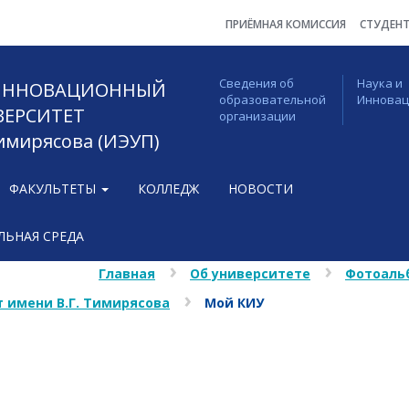
ПРИЁМНАЯ КОМИССИЯ
СТУДЕН
Сведения об
Наука и
 ИННОВАЦИОННЫЙ
образовательной
Иннова
ВЕРСИТЕТ
организации
Тимирясова (ИЭУП)
ФАКУЛЬТЕТЫ
КОЛЛЕДЖ
НОВОСТИ
ЬНАЯ СРЕДА
Главная
Об университете
Фотоаль
 имени В.Г. Тимирясова
Мой КИУ