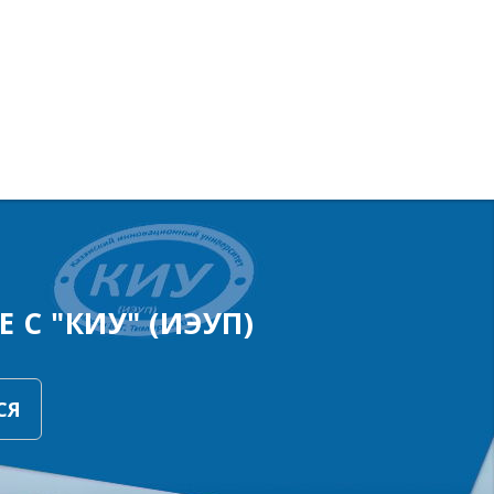
 С "КИУ" (ИЭУП)
СЯ