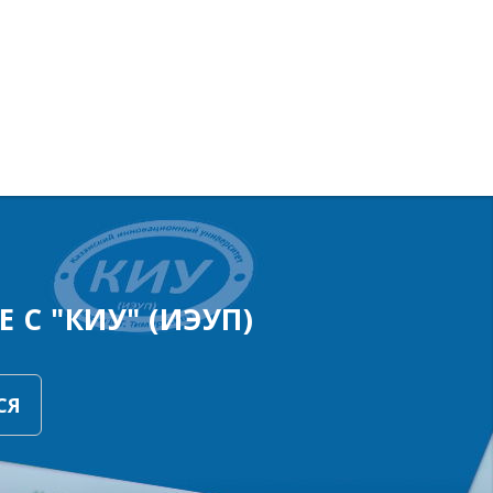
 С "КИУ" (ИЭУП)
СЯ