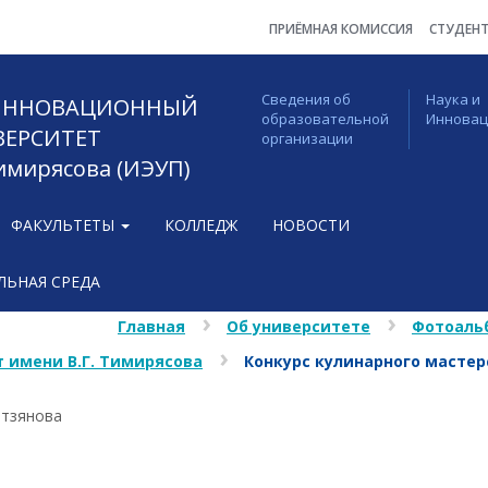
ПРИЁМНАЯ КОМИССИЯ
СТУДЕН
Сведения об
Наука и
 ИННОВАЦИОННЫЙ
образовательной
Иннова
ВЕРСИТЕТ
организации
Тимирясова (ИЭУП)
ФАКУЛЬТЕТЫ
КОЛЛЕДЖ
НОВОСТИ
ЬНАЯ СРЕДА
Главная
Об университете
Фотоаль
 имени В.Г. Тимирясова
Конкурс кулинарного масте
етзянова