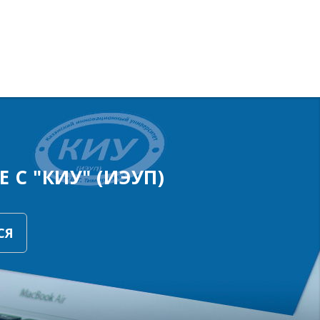
 С "КИУ" (ИЭУП)
СЯ