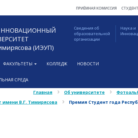
ПРИЁМНАЯ КОМИССИЯ
СТУДЕН
Сведения об
Наука и
 ИННОВАЦИОННЫЙ
образовательной
Иннова
ВЕРСИТЕТ
организации
Тимирясова (ИЭУП)
ФАКУЛЬТЕТЫ
КОЛЛЕДЖ
НОВОСТИ
ЬНАЯ СРЕДА
Главная
Об университете
Фотоаль
 имени В.Г. Тимирясова
Премия Студент года Респу