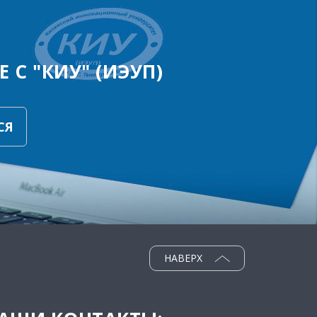
 С "КИУ" (ИЭУП)
СЯ
НАВЕРХ