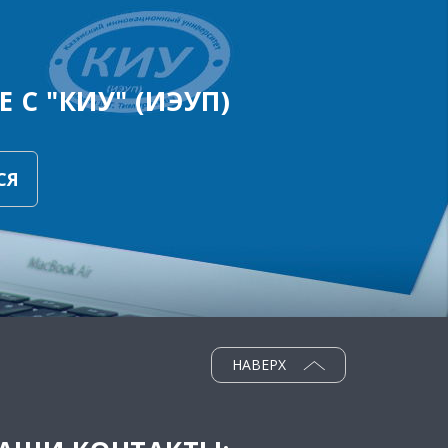
 С "КИУ" (ИЭУП)
СЯ
НАВЕРХ