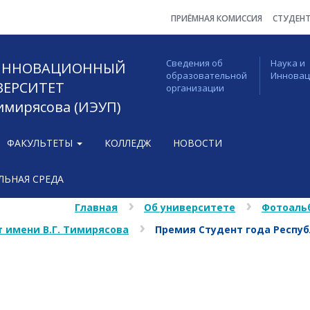
ПРИЁМНАЯ КОМИССИЯ
СТУДЕН
Сведения об
Наука и
 ИННОВАЦИОННЫЙ
образовательной
Иннова
ВЕРСИТЕТ
организации
Тимирясова (ИЭУП)
ФАКУЛЬТЕТЫ
КОЛЛЕДЖ
НОВОСТИ
ЬНАЯ СРЕДА
Главная
Об университете
Фотоаль
 имени В.Г. Тимирясова
Премия Студент года Респу