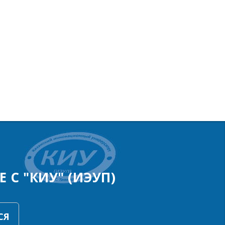
 С "КИУ" (ИЭУП)
СЯ