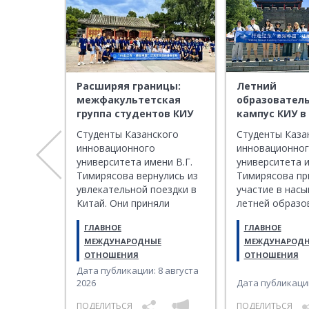
й до
Расширяя границы:
Летний
ственный
межфакультетская
образовател
ов из
группа студентов КИУ
кампус КИУ в
одной
вернулась из
погружение в
ого
Студенты Казанского
Студенты Каза
образовательной
культуру Под
инновационного
инновационно
поездки в КНР
ни В.Г.
университета имени В.Г.
университета и
оялась
Тимирясова вернулись из
Тимирясова п
ждения
увлекательной поездки в
участие в нас
шения
Китай. Они приняли
летней образо
овки
участие в международном
программе на 
ГЛАВНОЕ
ГЛАВНОЕ
онинского
летнем лагере на базе
Восточно-Ляон
Е
МЕЖДУНАРОДНЫЕ
МЕЖДУНАРОД
го
Восточно-Ляонинского
университета (
ОТНОШЕНИЯ
ОТНОШЕНИЯ
о
университета в городе
многолетнего 
Дата публикации: 8 августа
НР).
Даньдун.
КИУ. Проект с
19 мая 2026
2026
Дата публикации
отличной воз
изучить китайс
ПОДЕЛИТЬСЯ
ПОДЕЛИТЬСЯ