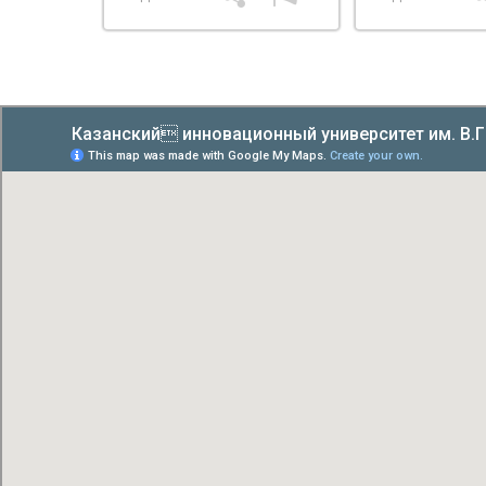
по настоящем
прочувствоват
китайской куль
увидеть страну
расширить
профессионал
горизонты.