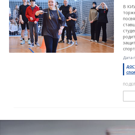
В КИУ
торже
посвя
ставш
студе
родит
защит
спорт
Дата 
ДОС
СПО
ПОДЕЛ