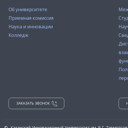
Об университете
Меж
Приемная комиссия
Сту
Наука и инновации
Нау
Колледж
Све
Дис
вза
фун
Пол
пер
ЗАКАЗАТЬ ЗВОНОК
©
Казанский Инновационный Университет им. В.Г. Тимирясов