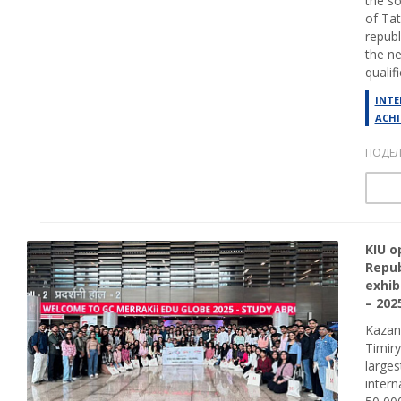
the s
of Tat
republ
the ne
qualif
INTE
ACHI
ПОДЕЛ
KIU o
Repub
exhib
– 202
Kazan 
Timiry
larges
intern