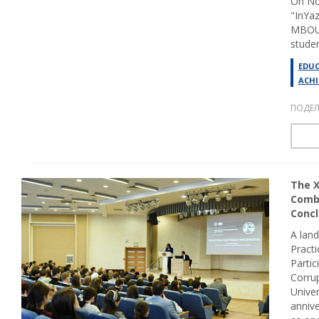
On Nov
"InYaz
MBOU 
studen
EDU
ACHI
ПОДЕЛ
The X
Comba
Concl
A land
Practi
Partic
Corrup
Univer
annive