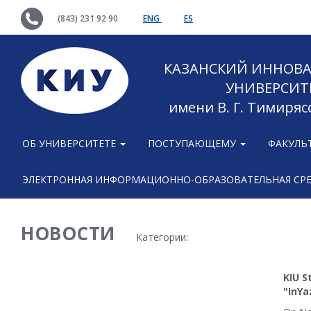
(843) 231 92 90
ENG
ES
КАЗАНСКИЙ ИННОВ
УНИВЕРСИТ
имени В. Г. Тимиряс
ОБ УНИВЕРСИТЕТЕ
ПОСТУПАЮЩЕМУ
ФАКУЛЬ
ЭЛЕКТРОННАЯ ИНФОРМАЦИОННО-ОБРАЗОВАТЕЛЬНАЯ СР
НОВОСТИ
Категории:
KIU S
"InYa