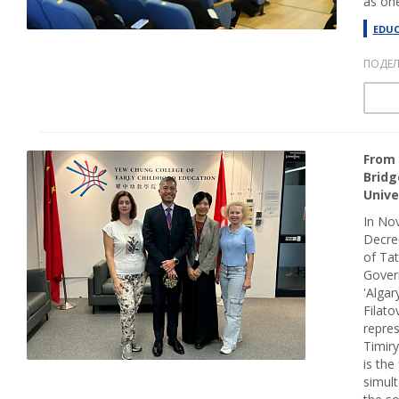
as one
EDU
ПОДЕЛ
From 
Bridg
Unive
In No
Decree
of Tat
Gover
'Algar
Filat
repre
Timiry
is the
simult