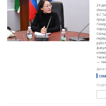
24 де
Иннов
В.Г.Т
предс
Генер
Народ
Сюэцз
первы
работ
факул
комму
также
— Ник
Дата 
ГЛА
ПОДЕЛ