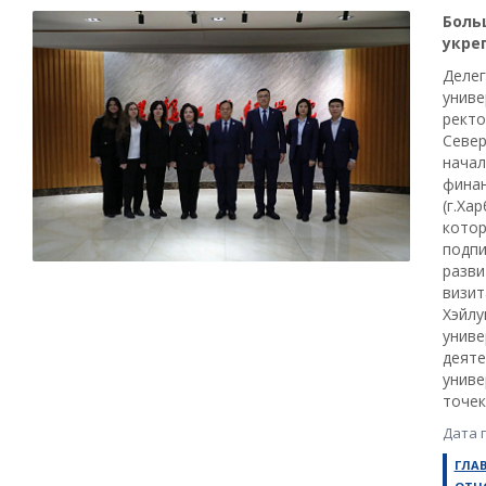
Боль
укре
Делег
униве
ректо
Север
начал
финан
(г.Ха
котор
подпи
разви
визит
Хэйлу
униве
деяте
униве
точек
Дата 
ГЛА