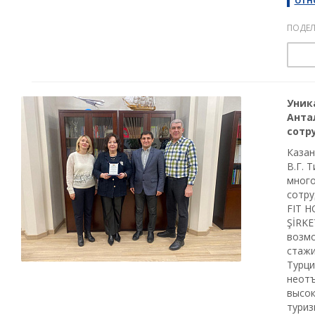
ОТН
ПОДЕЛ
Уник
Анта
сотру
Казан
В.Г. 
много
сотру
FIT H
ŞİRKE
возм
стажи
Турци
неотъ
высок
туриз