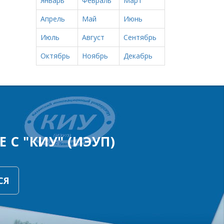
Январь
Февраль
Март
Апрель
Май
Июнь
Июль
Август
Сентябрь
Октябрь
Ноябрь
Декабрь
 С "КИУ" (ИЭУП)
СЯ