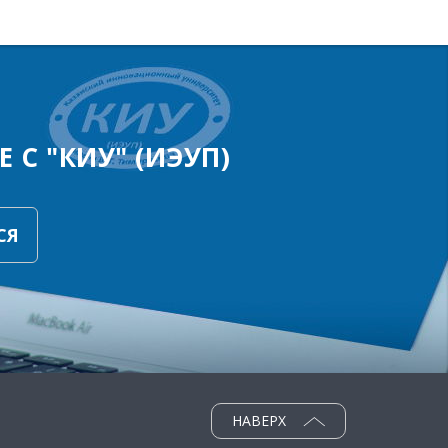
 С "КИУ" (ИЭУП)
СЯ
НАВЕРХ