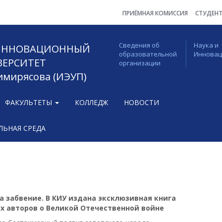
ПРИЁМНАЯ КОМИССИЯ
СТУДЕН
Сведения об
Наука и
 ИННОВАЦИОННЫЙ
образовательной
Иннова
ВЕРСИТЕТ
организации
Тимирясова (ИЭУП)
ФАКУЛЬТЕТЫ
КОЛЛЕДЖ
НОВОСТИ
ЬНАЯ СРЕДА
на забвение. В КИУ издана эксклюзивная книга
х авторов о Великой Отечественной войне