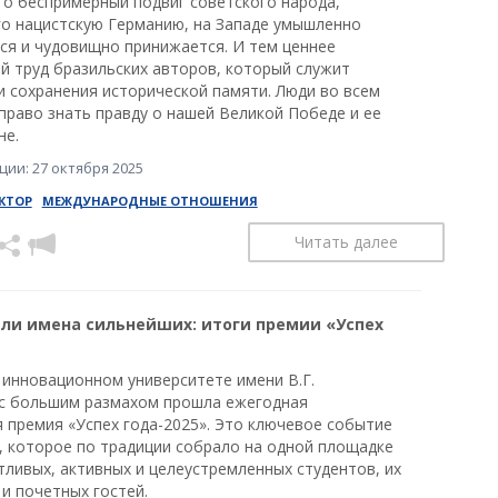
что беспримерный подвиг советского народа,
о нацистскую Германию, на Западе умышленно
ся и чудовищно принижается. И тем ценнее
й труд бразильских авторов, который служит
и сохранения исторической памяти. Люди во всем
право знать правду о нашей Великой Победе и ее
не.
ии: 27 октября 2025
КТОР
МЕЖДУНАРОДНЫЕ ОТНОШЕНИЯ
Читать далее
али имена сильнейших: итоги премии «Успех
 инновационном университете имени В.Г.
с большим размахом прошла ежегодная
я премия «Успех года-2025». Это ключевое событие
а, которое по традиции собрало на одной площадке
тливых, активных и целеустремленных студентов, их
и почетных гостей.