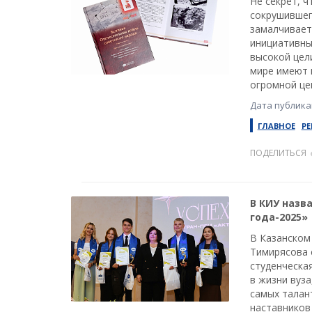
Не секрет, 
сокрушившег
замалчивает
инициативны
высокой цел
мире имеют 
огромной це
Дата публикац
ГЛАВНОЕ
РЕ
ПОДЕЛИТЬСЯ
В КИУ назв
года-2025»
В Казанском
Тимирясова 
студенческа
в жизни вуз
самых талан
наставников 