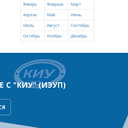
Январь
Февраль
Март
Апрель
Май
Июнь
Июль
Август
Сентябрь
Октябрь
Ноябрь
Декабрь
 С "КИУ" (ИЭУП)
СЯ