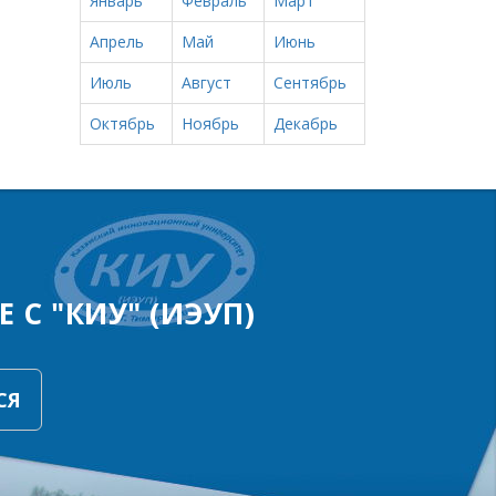
Январь
Февраль
Март
Апрель
Май
Июнь
Июль
Август
Сентябрь
Октябрь
Ноябрь
Декабрь
 С "КИУ" (ИЭУП)
СЯ