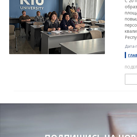
С 20 
образ
площа
повыш
перс
квали
Респу
Дата 
ГЛА
ПОДЕЛ