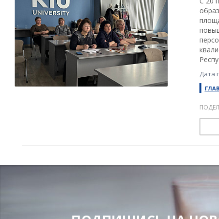
С 20 
образ
площа
повыш
перс
квали
Респу
Дата 
ГЛА
ПОДЕЛ