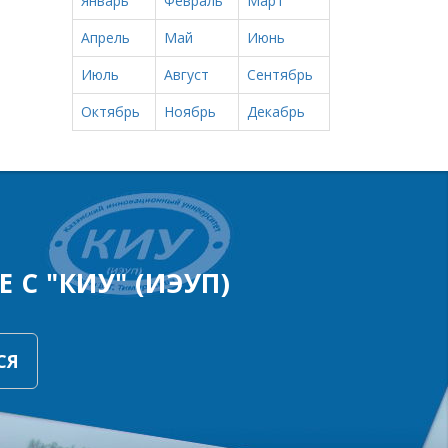
Январь
Февраль
Март
Апрель
Май
Июнь
Июль
Август
Сентябрь
Октябрь
Ноябрь
Декабрь
 С "КИУ" (ИЭУП)
СЯ