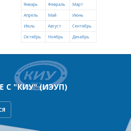
Январь
Февраль
Март
Апрель
Май
Июнь
Июль
Август
Сентябрь
Октябрь
Ноябрь
Декабрь
 С "КИУ" (ИЭУП)
СЯ