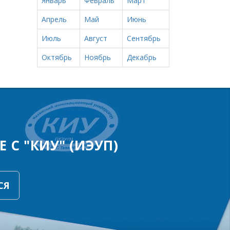
Январь
Февраль
Март
Апрель
Май
Июнь
Июль
Август
Сентябрь
Октябрь
Ноябрь
Декабрь
 С "КИУ" (ИЭУП)
СЯ