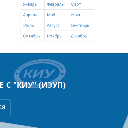
Январь
Февраль
Март
Апрель
Май
Июнь
Июль
Август
Сентябрь
Октябрь
Ноябрь
Декабрь
 С "КИУ" (ИЭУП)
СЯ