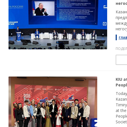
него
Казан
предл
между
негос
ГЛА
ПОДЕЛ
KIU a
Peopl
Today,
Kazan 
Timiry
at the
People
Societ