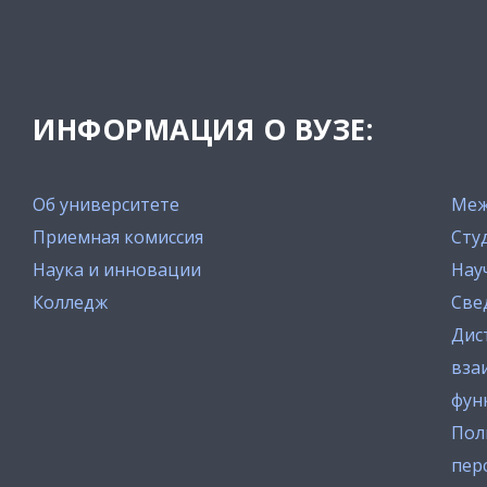
ИНФОРМАЦИЯ О ВУЗЕ:
Об университете
Меж
Приемная комиссия
Сту
Наука и инновации
Нау
Колледж
Све
Дис
вза
фун
Пол
пер