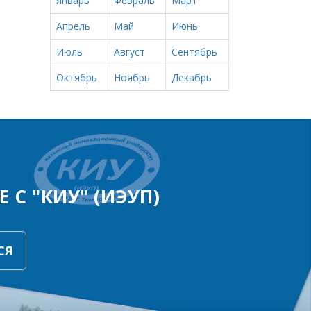
Январь
Февраль
Март
Апрель
Май
Июнь
Июль
Август
Сентябрь
Октябрь
Ноябрь
Декабрь
 С "КИУ" (ИЭУП)
СЯ