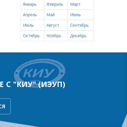
Январь
Февраль
Март
Апрель
Май
Июнь
Июль
Август
Сентябрь
Октябрь
Ноябрь
Декабрь
 С "КИУ" (ИЭУП)
СЯ