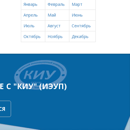
Январь
Февраль
Март
Апрель
Май
Июнь
Июль
Август
Сентябрь
Октябрь
Ноябрь
Декабрь
 С "КИУ" (ИЭУП)
СЯ