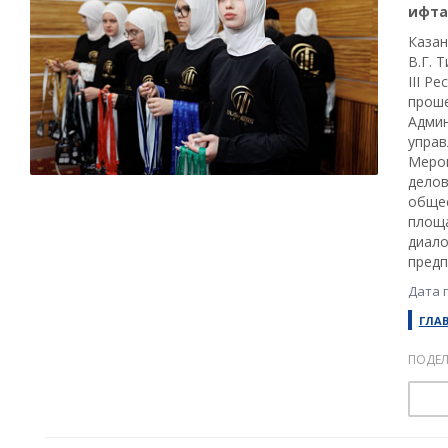
ифта
Казан
В.Г. 
III Р
проше
Админ
управ
Мероп
делов
общес
площа
диало
предп
Дата 
ГЛА
ПОДЕЛ