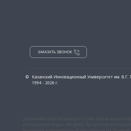
ЗАКАЗАТЬ ЗВОНОК
©
Казанский Инновационный Университет им. В.Г.
1994 - 2026 г.
Данный веб-сайт использует cookie-файлы в целях п
используется Яндекс Метрика. Продолжая использова
получения дополнительной информации см.
Политик