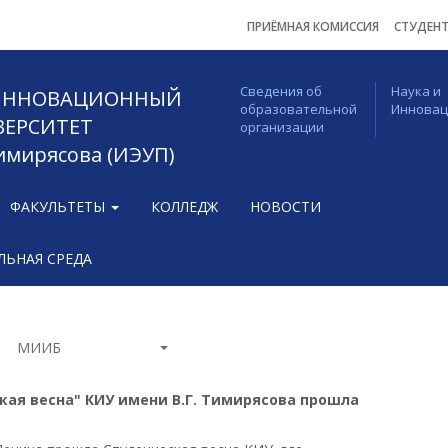
ПРИЁМНАЯ КОМИССИЯ
СТУДЕН
Сведения об
Наука и
 ИННОВАЦИОННЫЙ
образовательной
Иннова
ВЕРСИТЕТ
организации
Тимирясова (ИЭУП)
ФАКУЛЬТЕТЫ
КОЛЛЕДЖ
НОВОСТИ
ЬНАЯ СРЕДА
МИИБ
кая весна" КИУ имени В.Г. Тимирясова прошла