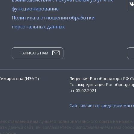
функционирование
Политика в отношении обработки
персональных данных
НАПИСАТЬ НАМ
 Тимирясова (ИЭУП)
Лицензия Рособрнадзора РФ Се
Госаккредитация Рособрнадзор
от 05.02.2021
Сайт является средством мас
редоставления вам лучшего пользовательского опыта на нашем 
ть данный сайт, вы соглашаетесь с использованием нами cooki
а Cookie
.