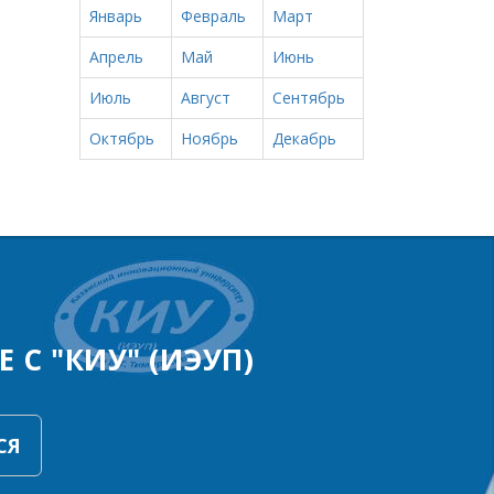
Январь
Февраль
Март
Апрель
Май
Июнь
Июль
Август
Сентябрь
Октябрь
Ноябрь
Декабрь
 С "КИУ" (ИЭУП)
СЯ