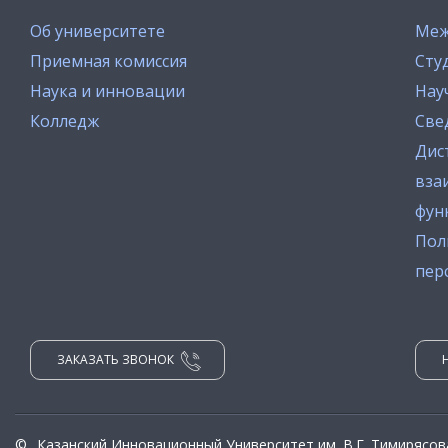
Об университете
Меж
Приемная комиссия
Сту
Наука и инновации
Нау
Колледж
Све
Дис
вза
фун
Пол
пер
ЗАКАЗАТЬ ЗВОНОК
©
Казанский Инновационный Университет им. В.Г. Тимирясов