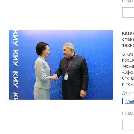
ПОДЕЛ
Казан
стан
техн
В Каз
прошл
Между
«Эффе
Станд
и тех
Дата 
ГЛА
ПОДЕЛ