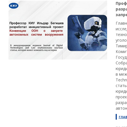
Проф
разр
запр
Главн
иссле
техно
уголо
Тимир
Коми
Госуд
Собра
юриди
в меж
Techn
стать
юриди
проек
разра
автон
ГЛА