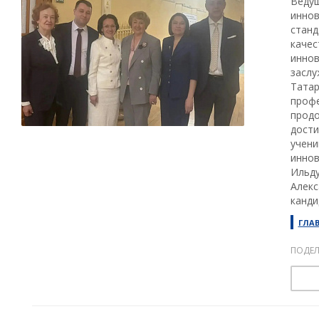
Ведущ
иннов
станд
качес
иннов
заслу
Татар
профе
продо
дости
учени
иннов
Ильду
Алекс
канди
ГЛА
ПОДЕЛ