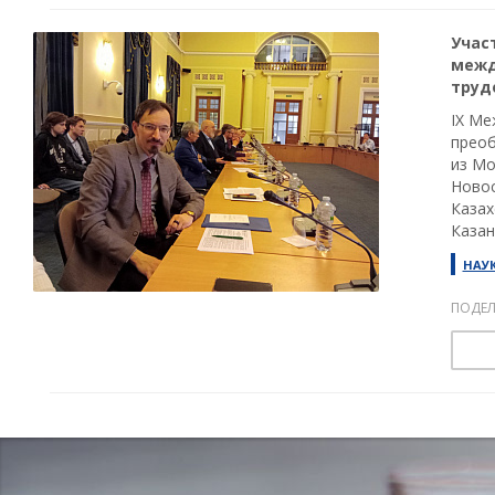
Учас
межд
труд
IX Ме
преоб
из Мо
Новос
Казах
Казан
НАУ
ПОДЕЛ