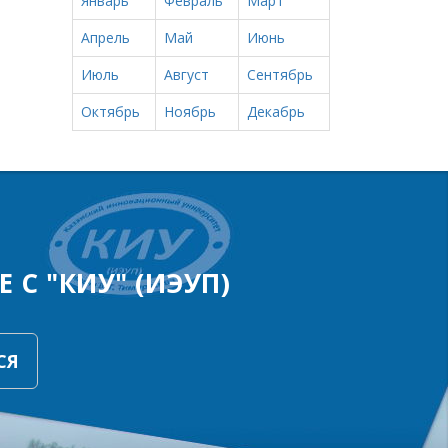
Январь
Февраль
Март
Апрель
Май
Июнь
Июль
Август
Сентябрь
Октябрь
Ноябрь
Декабрь
 С "КИУ" (ИЭУП)
СЯ