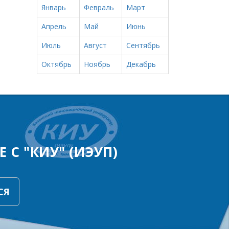
Январь
Февраль
Март
Апрель
Май
Июнь
Июль
Август
Сентябрь
Октябрь
Ноябрь
Декабрь
 С "КИУ" (ИЭУП)
СЯ