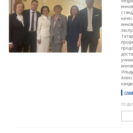
Ведущ
иннов
станд
качес
иннов
заслу
Татар
профе
продо
дости
учени
иннов
Ильду
Алекс
канди
ГЛА
ПОДЕЛ