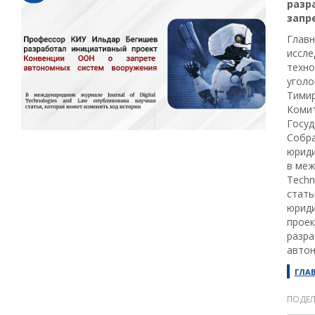
разр
запр
Главн
иссле
техно
уголо
Тимир
Коми
Госуд
Собра
юриди
в меж
Techn
стать
юриди
проек
разра
автон
ГЛА
ПОДЕЛ