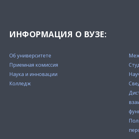
ИНФОРМАЦИЯ О ВУЗЕ:
Об университете
Меж
Приемная комиссия
Сту
Наука и инновации
Нау
Колледж
Све
Дис
вза
фун
Пол
пер