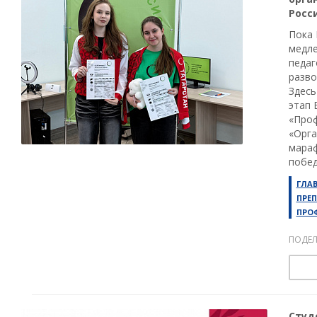
Росс
Пока 
медле
педаг
разво
Здесь
этап 
«Проф
«Орга
мараф
побед
ГЛА
ПРЕ
ПРО
ПОДЕЛ
Студ