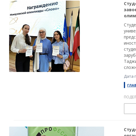
Студ
заво
олим
Студе
униве
предс
иност
студе
заруб
Таджи
сложн
Дата 
ГЛА
ПОДЕЛ
Студ
орга