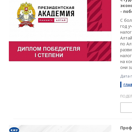
экон
- по
С бол
год у
налог
Алтай
по Ал
разви
налог
на ко
они з
Дата 
ГЛА
ПОДЕЛ
Проф