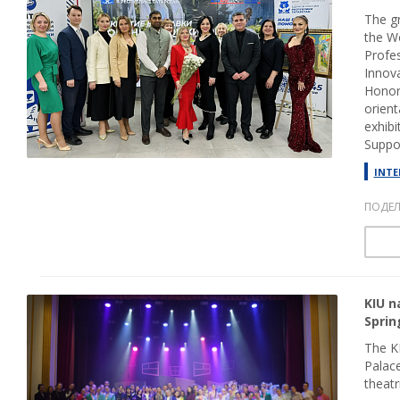
The gr
the Wo
Profe
Innova
Honore
orient
exhibi
Suppo
INTE
ПОДЕЛ
KIU n
Sprin
The KI
Palace
theatr