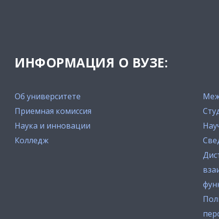
ИНФОРМАЦИЯ О ВУЗЕ:
Об университете
Меж
Приемная комиссия
Сту
Наука и инновации
Нау
Колледж
Све
Дис
вза
фун
Пол
пер