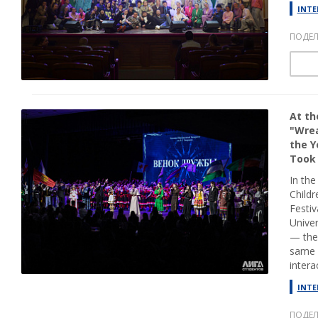
INTE
ПОДЕЛ
At th
"Wrea
the Y
Took 
In the
Childr
Festiv
Univer
— the 
same 
intera
INTE
ПОДЕЛ