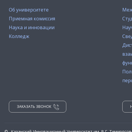
Об университете
Меж
Приемная комиссия
Сту
Наука и инновации
Нау
Колледж
Све
Дис
вза
фун
Пол
пер
ЗАКАЗАТЬ ЗВОНОК
©
Казанский Инновационный Университет им. В.Г. Тимирясов