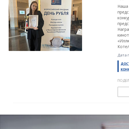
Наша 
предс
конку
предс
Награ
кинот
«Иллю
Котел
Дата 
ДОС
КОН
ПОДЕЛ