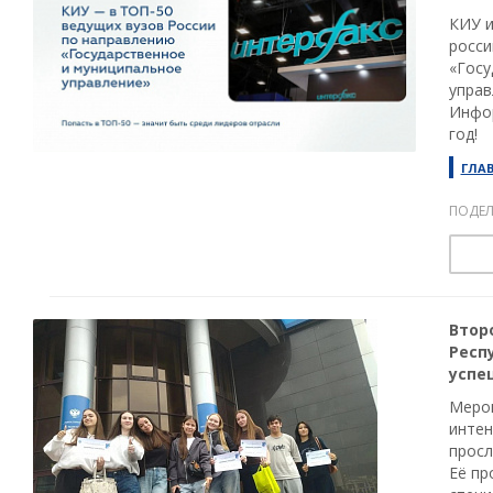
КИУ и
росси
«Госу
управ
Инфор
год!
ГЛА
ПОДЕЛ
Втор
Респ
успе
Мероп
интен
просл
Её пр