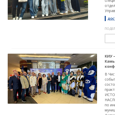
специ
отдел
Управ
ДОС
ПОДЕЛ
КИУ 
Камь
конф
В Чис
событ
состо
практ
ИСТО
НАСЛ
по ин
муниц