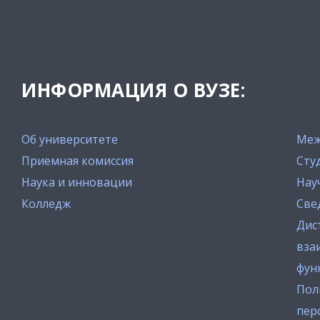
ИНФОРМАЦИЯ О ВУЗЕ:
Об университете
Меж
Приемная комиссия
Сту
Наука и инновации
Нау
Колледж
Све
Дис
вза
фун
Пол
пер