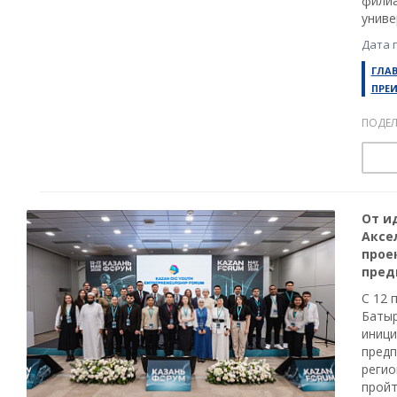
филиа
униве
Дата 
ГЛА
ПРЕ
ПОДЕЛ
От и
Аксе
прое
пред
С 12 
Батыр
иници
предп
регио
пройт