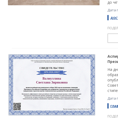
до чё
Дата 
ДОС
ПОДЕЛ
Аспи
През
На дн
образ
опубл
Совет
стипе
Дата 
ГЛА
ПОДЕЛ