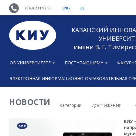
(843) 231 92 90
ENG
ES
КАЗАНСКИЙ ИННОВ
УНИВЕРСИТ
имени В. Г. Тимиряс
ОБ УНИВЕРСИТЕТЕ
ПОСТУПАЮЩЕМУ
ФАКУЛЬ
ЭЛЕКТРОННАЯ ИНФОРМАЦИОННО-ОБРАЗОВАТЕЛЬНАЯ СР
НОВОСТИ
Категории:
ДОСТИЖЕНИЯ
КИУ 
напр
муни