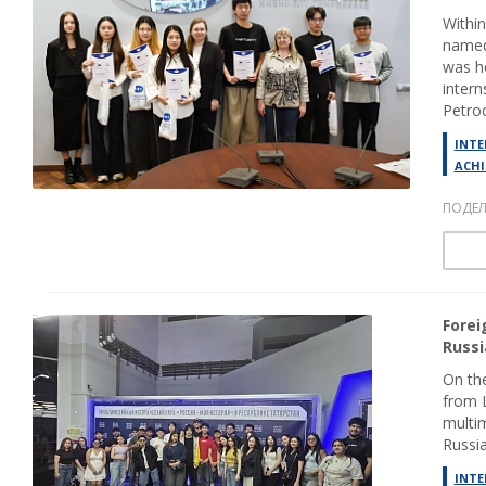
Within
named
was h
intern
Petroc
INTE
ACHI
ПОДЕЛ
Forei
Russi
On the
from L
multim
Russia
INTE