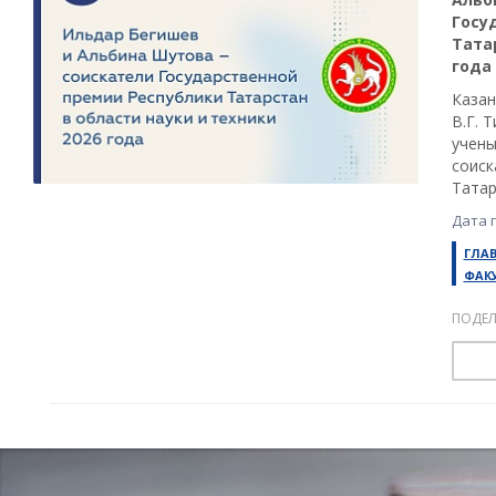
Госу
Тата
года
Казан
В.Г. 
учены
соиск
Татар
Дата 
ГЛА
ФАК
ПОДЕЛ