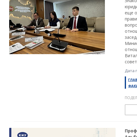
Знако
юриди
еще о
прави
вопро
отнош
засед
Минис
отнош
Витал
совет
Дата 
ГЛА
ФАК
ПОДЕЛ
Проф
Альб