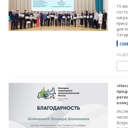
15 ию
состо
награ
прису
для п
Татар
ГЛА
ПОДЕЛ
«Нас
пред
реги
конк
Иссле
число
Всеро