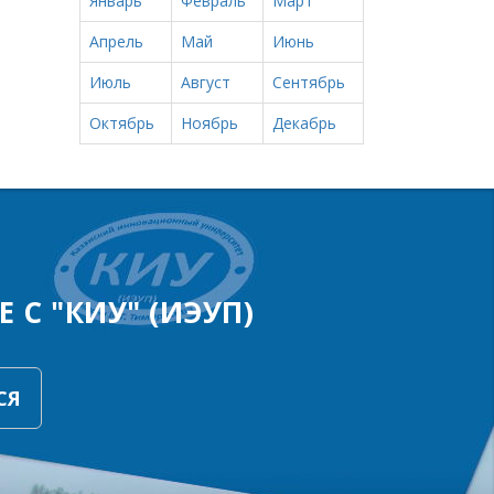
Январь
Февраль
Март
Апрель
Май
Июнь
Июль
Август
Сентябрь
Октябрь
Ноябрь
Декабрь
 С "КИУ" (ИЭУП)
СЯ