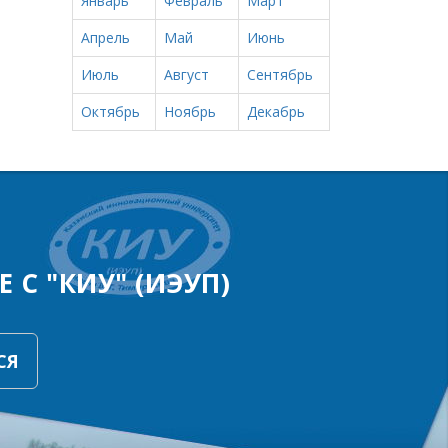
Январь
Февраль
Март
Апрель
Май
Июнь
Июль
Август
Сентябрь
Октябрь
Ноябрь
Декабрь
 С "КИУ" (ИЭУП)
СЯ