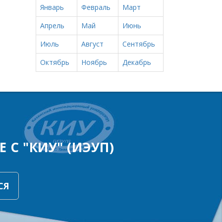
Январь
Февраль
Март
Апрель
Май
Июнь
Июль
Август
Сентябрь
Октябрь
Ноябрь
Декабрь
 С "КИУ" (ИЭУП)
СЯ