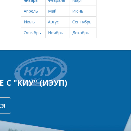
Январь
Февраль
Март
Апрель
Май
Июнь
Июль
Август
Сентябрь
Октябрь
Ноябрь
Декабрь
 С "КИУ" (ИЭУП)
СЯ