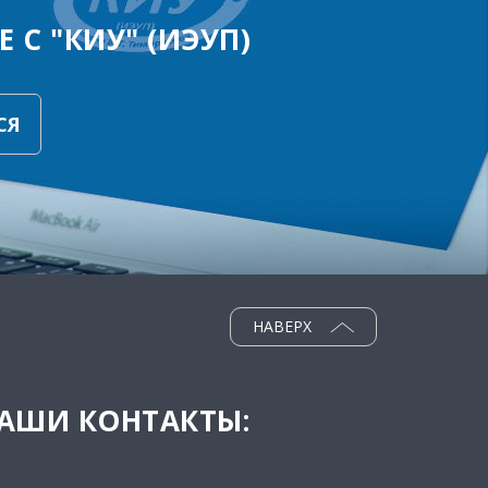
 С "КИУ" (ИЭУП)
СЯ
НАВЕРХ
АШИ КОНТАКТЫ: