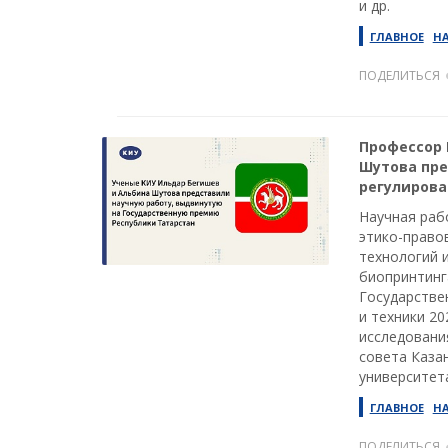
и др.
ГЛАВНОЕ
Н
ПОДЕЛИТЬСЯ
Профессор 
Шутова пре
регулирова
Научная раб
этико-право
технологий 
биопринтинг
Государстве
и техники 2
исследовани
совета Каза
университет
ГЛАВНОЕ
Н
ПОДЕЛИТЬСЯ