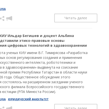
АУКА
Читать далее
КИУ Ильдар Бегишев и доцент Альбина
дставили этико-правовые основы
ния цифровых технологий в здравоохранении
ота ученых КИУ имени В.Г. Тимирясова «Разработка
вых основ регулирования создания и применения
искусственного интеллекта, робототехники и
а в здравоохранении» выдвинута на соискание
нной премии Республики Татарстан в области науки
026 года. Общественное обсуждение этого
я состоялось на расширенном заседании ученого
нского филиала Всероссийского государственного
а юстиции (РПА Минюста России).
АУКА
ЮРИДИЧЕСКИЙ ФАКУЛЬТЕТ
Читать далее