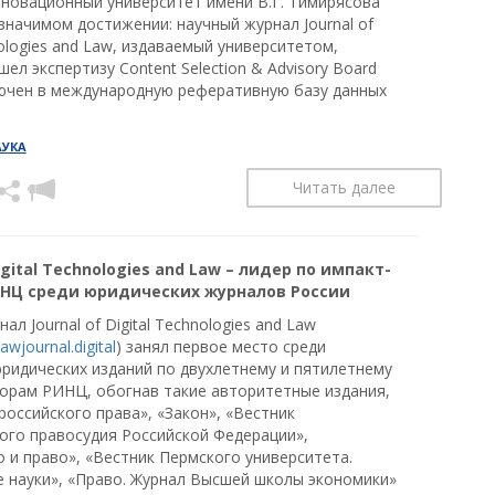
нновационный университет имени В.Г. Тимирясова
значимом достижении: научный журнал Journal of
nologies and Law, издаваемый университетом,
ел экспертизу Content Selection & Advisory Board
лючен в международную реферативную базу данных
АУКА
Читать далее
Digital Technologies and Law – лидер по импакт-
НЦ среди юридических журналов России
ал Journal of Digital Technologies and Law
awjournal.digital
) занял первое место среди
юридических изданий по двухлетнему и пятилетнему
орам РИНЦ, обогнав такие авторитетные издания,
российского права», «Закон», «Вестник
ого правосудия Российской Федерации»,
 и право», «Вестник Пермского университета.
 науки», «Право. Журнал Высшей школы экономики»