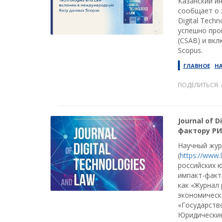
Казанский и
сообщает о 
Digital Tech
успешно прош
(CSAB) и вк
Scopus.
ГЛАВНОЕ
Н
ПОДЕЛИТЬСЯ
Journal of 
фактору РИ
Научный журн
(
https://www.l
российских 
импакт-факт
как «Журнал 
экономическ
«Государство
Юридические