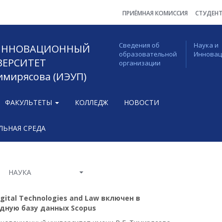
ПРИЁМНАЯ КОМИССИЯ
СТУДЕН
Сведения об
Наука и
 ИННОВАЦИОННЫЙ
образовательной
Иннова
ВЕРСИТЕТ
организации
Тимирясова (ИЭУП)
ФАКУЛЬТЕТЫ
КОЛЛЕДЖ
НОВОСТИ
ЬНАЯ СРЕДА
НАУКА
Digital Technologies and Law включен в
ную базу данных Scopus