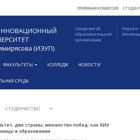
ПРИЁМНАЯ КОМИССИЯ
СТУДЕН
Сведения об
Наука и
 ИННОВАЦИОННЫЙ
образовательной
Иннова
ВЕРСИТЕТ
организации
Тимирясова (ИЭУП)
ФАКУЛЬТЕТЫ
КОЛЛЕДЖ
НОВОСТИ
ЬНАЯ СРЕДА
СТУДЕНЧЕСТВО
ьтет, две страны, множество побед: как КИУ
аницы в образовании