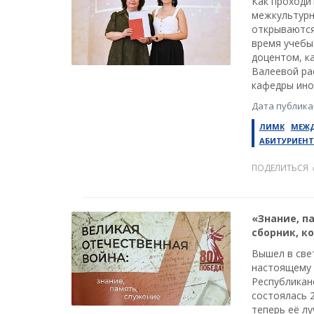
Как проходи
межкультурн
открываются
время учебы
доцентом, к
Валеевой ра
кафедры ино
Дата публикац
ЛИМК
МЕЖ
АБИТУРИЕН
ПОДЕЛИТЬСЯ
«Знание, п
сборник, к
Вышел в свет
настоящему 
Республикан
состоялась 
теперь её л