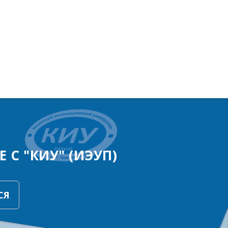
 С "КИУ" (ИЭУП)
СЯ