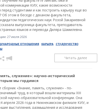
т обучение на факультете лингвистики и
ой коммуникации КИУ, какие возможности
 перед студентами и как построить карьеру еще во
? Об этом в беседе с деканом факультета,
андидатом педагогических наук Розой Закариевной
ссказала выпускница факультета, преподаватель
странных языков и перевода Диляра Шамилевна.
ии: 27 июля 2026
ДУНАРОДНЫЕ ОТНОШЕНИЯ
КАРЬЕРА
СТУДЕНЧЕСТВО
ТЫ
Читать далее
амять, служение»: научно-исторический
оторым мы гордимся
 сборник «Знание, память, служение» - по-
значимый труд, в который вошли материалы XIII
ской научно-образовательной конференции. Она
24 апреля 2026 года в Нижнекамском филиале КИУ, и
учшие выступления, размышления и исследования