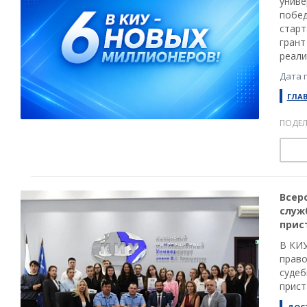
униве
побед
старт
грант
реали
Дата 
ГЛА
ПОДЕЛ
Всер
служ
прис
В КИУ
право
судеб
прист