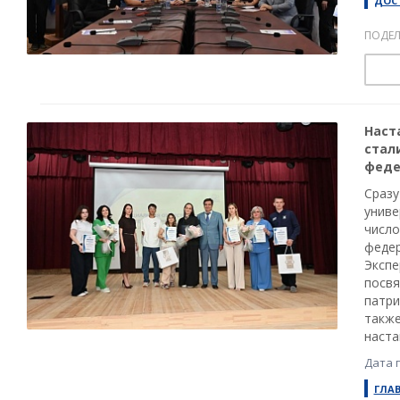
ДОС
ПОДЕЛ
Наст
стал
феде
Сразу
униве
число
федер
Экспе
посвя
патри
также
наста
Дата 
ГЛА