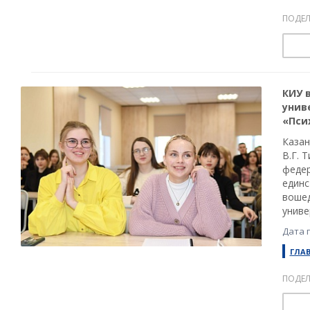
ПОДЕЛ
КИУ 
унив
«Пси
Казан
В.Г. 
федер
единс
вошед
униве
Дата 
ГЛА
ПОДЕЛ