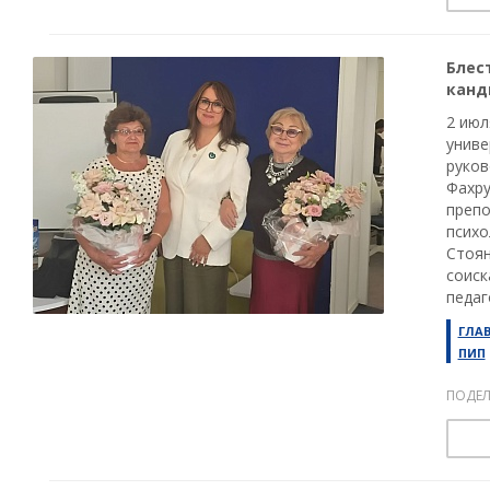
Блес
канд
2 июл
униве
руков
Фахру
препо
психо
Стоян
соиск
педаг
ГЛА
ПИП
ПОДЕЛ