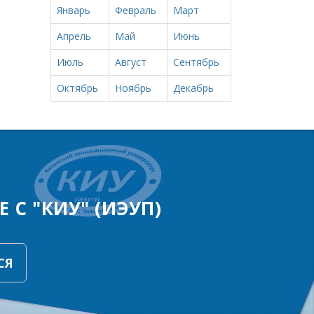
Январь
Февраль
Март
Апрель
Май
Июнь
Июль
Август
Сентябрь
Октябрь
Ноябрь
Декабрь
 С "КИУ" (ИЭУП)
СЯ