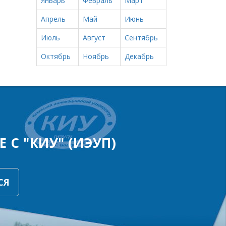
Январь
Февраль
Март
Апрель
Май
Июнь
Июль
Август
Сентябрь
Октябрь
Ноябрь
Декабрь
 С "КИУ" (ИЭУП)
СЯ