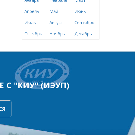
Январь
Февраль
Март
Апрель
Май
Июнь
Июль
Август
Сентябрь
Октябрь
Ноябрь
Декабрь
 С "КИУ" (ИЭУП)
СЯ