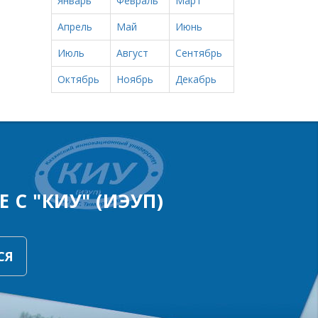
Январь
Февраль
Март
Апрель
Май
Июнь
Июль
Август
Сентябрь
Октябрь
Ноябрь
Декабрь
 С "КИУ" (ИЭУП)
СЯ