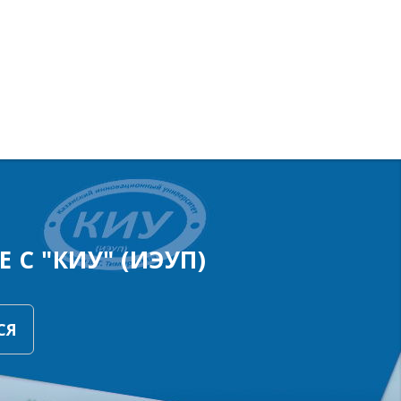
 С "КИУ" (ИЭУП)
СЯ