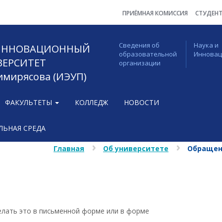
ПРИЁМНАЯ КОМИССИЯ
СТУДЕН
Сведения об
Наука и
 ИННОВАЦИОННЫЙ
образовательной
Иннова
ВЕРСИТЕТ
организации
Тимирясова (ИЭУП)
ФАКУЛЬТЕТЫ
КОЛЛЕДЖ
НОВОСТИ
ЬНАЯ СРЕДА
Главная
Об университете
Обращен
лать это в письменной форме или в форме