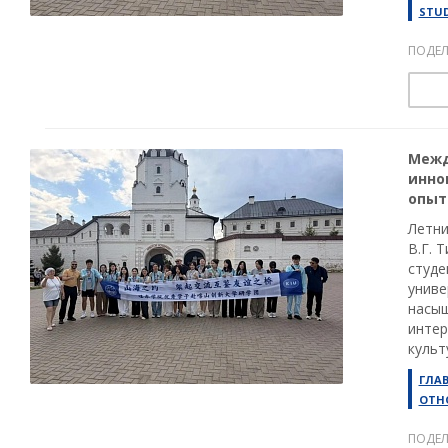
STU
ПОДЕЛ
Межд
инно
опыт
Летни
В.Г. 
студе
униве
насыщ
интер
культ
ГЛА
ОТН
ПОДЕЛ