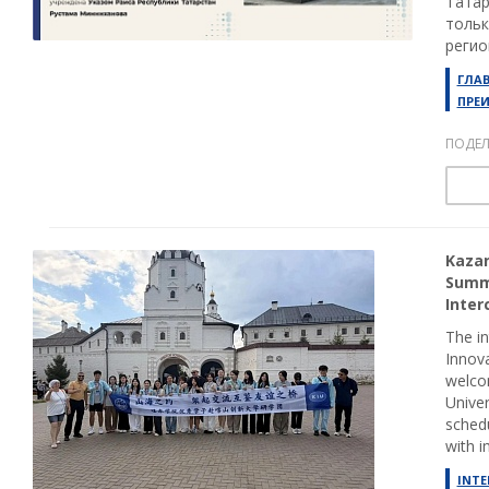
Татар
тольк
регио
ГЛА
ПРЕ
ПОДЕЛ
Kazan
Summe
Inter
The in
Innova
welco
Univer
schedu
with i
INTE