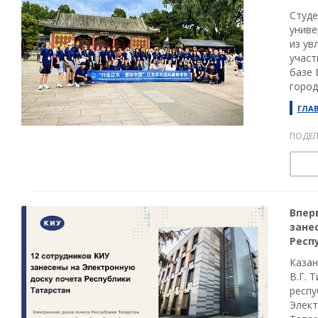
Студе
униве
из ув
участ
базе 
город
ГЛА
ПОДЕЛ
Впер
зане
Респ
Казан
В.Г. 
респу
Элект