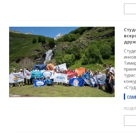
Студ
всер
друж
Студе
иннов
Тимир
приня
турис
конку
«Студ
ГЛА
ПОДЕЛ